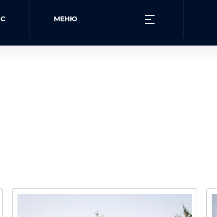
ЙС
МЕНЮ
...